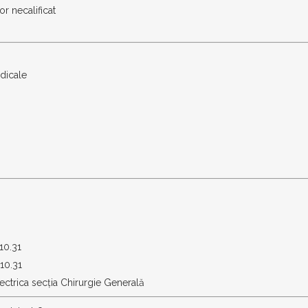
r necalificat
dicale
10.31
10.31
 electrica secția Chirurgie Generală