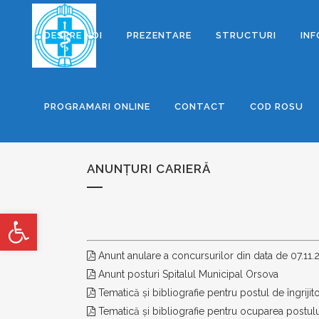
DESPRE NOI
PREZENTARE
STRUCTURI
INF
PROGRAMARI ONLINE
CONTACT
COD ROSU
ANUNȚURI CARIERĂ
Deschide bara de unelte
Anunt anulare a concursurilor din data de 07.11.
Anunt posturi Spitalul Municipal Orsova
Tematică și bibliografie pentru postul de îngriji
Tematică și bibliografie pentru ocuparea postu