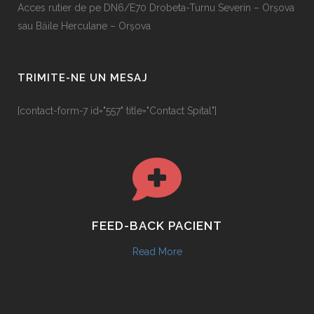
Acces rutier de pe DN6/E70 Drobeta-Turnu Severin – Orșova
sau Băile Herculane – Orșova
TRIMITE-NE UN MESAJ
[contact-form-7 id="557" title="Contact Spital"]
FEED-BACK PACIENT
Read More