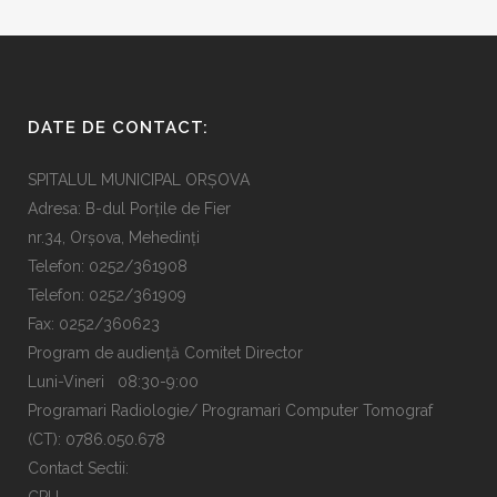
DATE DE CONTACT:
SPITALUL MUNICIPAL ORȘOVA
Adresa: B-dul Porțile de Fier
nr.34, Orșova, Mehedinți
Telefon: 0252/361908
Telefon: 0252/361909
Fax: 0252/360623
Program de audiență Comitet Director
Luni-Vineri 08:30-9:00
Programari Radiologie/ Programari Computer Tomograf
(CT): 0786.050.678
Contact Sectii: