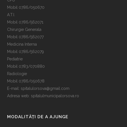
CPU
Mobil 0786/050670
A.T.I.
Mobil 0786/562071
Chirurgie Generala
Mobil 0786/562077
Medicina Interna
Mobil 0786/562079
Pediatrie
Mobil 0783/070880
Radiologie
Mobil 0786/050678
E-mail:
spitalulorsova@gmail.com
Adresa web: spitalulmunicipalorsova.ro
MODALITĂȚI DE A AJUNGE