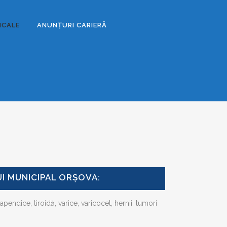
DICALE
ANUNȚURI CARIERĂ
UI MUNICIPAL ORȘOVA:
apendice, tiroidă, varice, varicocel, hernii, tumori