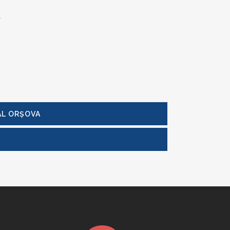
.
AL ORȘOVA