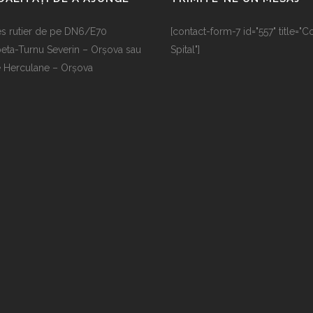
s rutier de pe DN6/E70
[contact-form-7 id="557" title="C
eta-Turnu Severin – Orșova sau
Spital"]
e Herculane – Orșova