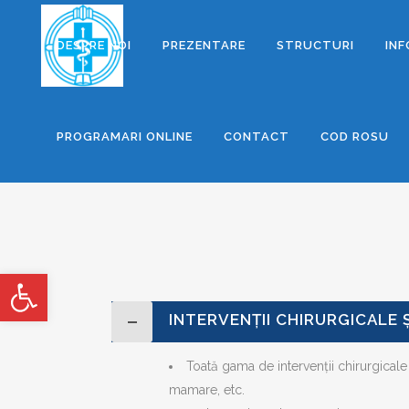
DESPRE NOI
PREZENTARE
STRUCTURI
INF
PROGRAMARI ONLINE
CONTACT
COD ROSU
Deschide bara de unelte
INTERVENȚII CHIRURGICALE 
Toată gama de intervenții chirurgicale c
mamare, etc.