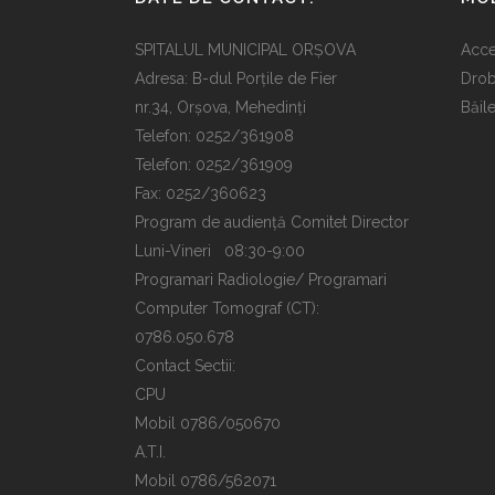
SPITALUL MUNICIPAL ORȘOVA
Acce
Adresa: B-dul Porțile de Fier
Drob
nr.34, Orșova, Mehedinți
Băil
Telefon: 0252/361908
Telefon: 0252/361909
Fax: 0252/360623
Program de audiență Comitet Director
Luni-Vineri 08:30-9:00
Programari Radiologie/ Programari
Computer Tomograf (CT):
0786.050.678
Contact Sectii:
CPU
Mobil 0786/050670
A.T.I.
Mobil 0786/562071