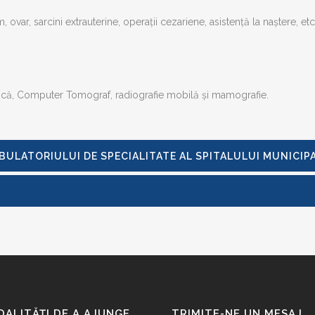
, ovar, sarcini extrauterine, operații cezariene, asistență la naștere, etc
sică, Computer Tomograf, radiografie mobilă și mamografie.
MBULATORIULUI DE SPECIALITATE AL SPITALULUI MUNICIP
ALITĂȚI DE A AJUNGE
TRIMITE-NE UN MESAJ