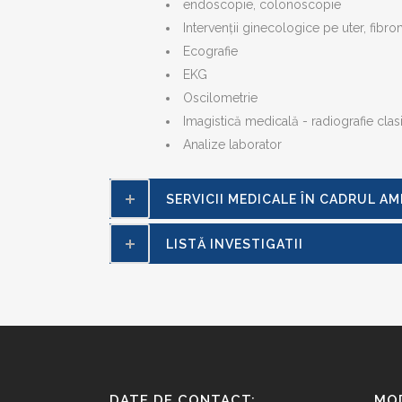
endoscopie, colonoscopie
Intervenții ginecologice pe uter, fibrom
Ecografie
EKG
Oscilometrie
Imagistică medicală - radiografie cla
Analize laborator
SERVICII MEDICALE ÎN CADRUL A
LISTĂ INVESTIGATII
DATE DE CONTACT:
MOD