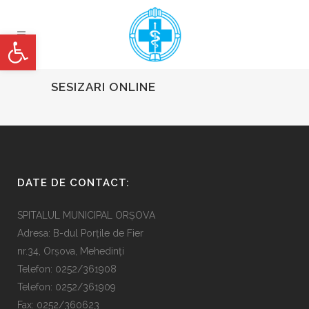
Deschide bara de unelte
SESIZARI ONLINE
DATE DE CONTACT:
SPITALUL MUNICIPAL ORȘOVA
Adresa: B-dul Porțile de Fier
nr.34, Orșova, Mehedinți
Telefon: 0252/361908
Telefon: 0252/361909
Fax: 0252/360623