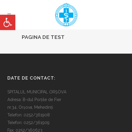
Deschide bara de unelte
PAGINA DE TEST
DATE DE CONTACT:
SPITALUL MUNICIPAL ORȘOVA
Adresa: B-dul Porțile de Fier
nr.34, Orșova, Mehedinți
Telefon: 0252/361908
Telefon: 0252/361909
Fax: 0252/360623