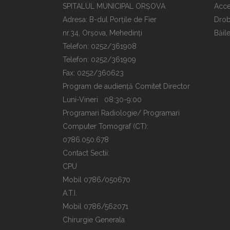
SPITALUL MUNICIPAL ORȘOVA
Acce
Adresa: B-dul Porțile de Fier
Drob
nr.34, Orșova, Mehedinți
Băil
Telefon: 0252/361908
Telefon: 0252/361909
Fax: 0252/360623
Program de audiență Comitet Director
Luni-Vineri 08:30-9:00
Programari Radiologie/ Programari
Computer Tomograf (CT):
0786.050.678
Contact Sectii:
CPU
Mobil 0786/050670
A.T.I.
Mobil 0786/562071
Chirurgie Generala