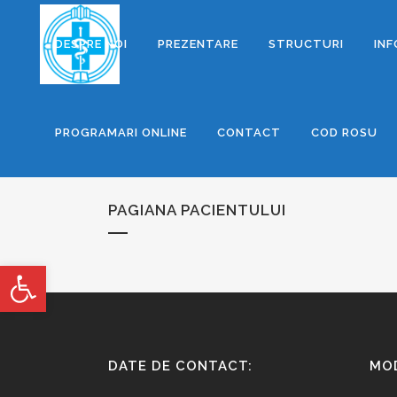
DESPRE NOI
PREZENTARE
STRUCTURI
INF
PROGRAMARI ONLINE
CONTACT
COD ROSU
PAGIANA PACIENTULUI
Deschide bara de unelte
DATE DE CONTACT:
MOD