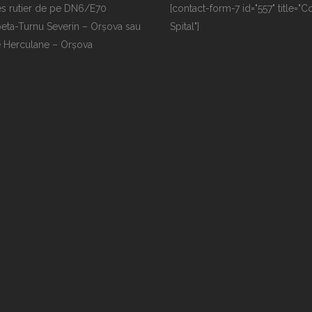
s rutier de pe DN6/E70
[contact-form-7 id="557" title="C
eta-Turnu Severin – Orșova sau
Spital"]
e Herculane – Orșova