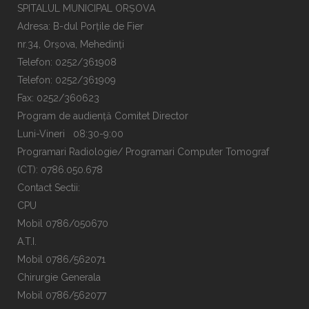
SPITALUL MUNICIPAL ORȘOVA
Adresa: B-dul Porțile de Fier
nr.34, Orșova, Mehedinți
Telefon: 0252/361908
Telefon: 0252/361909
Fax: 0252/360623
Program de audiență Comitet Director
Luni-Vineri 08:30-9:00
Programari Radiologie/ Programari Computer Tomograf
(CT): 0786.050.678
Contact Sectii:
CPU
Mobil 0786/050670
A.T.I.
Mobil 0786/562071
Chirurgie Generala
Mobil 0786/562077