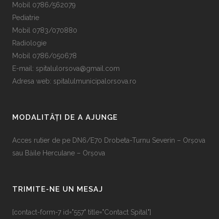
Mobil 0786/562079
Pediatrie
Mobil 0783/070880
Radiologie
Mobil 0786/050678
E-mail:
spitalulorsova@gmail.com
Adresa web: spitalulmunicipalorsova.ro
MODALITĂȚI DE A AJUNGE
Acces rutier de pe DN6/E70 Drobeta-Turnu Severin – Orșova
sau Băile Herculane – Orșova
TRIMITE-NE UN MESAJ
[contact-form-7 id="557" title="Contact Spital"]