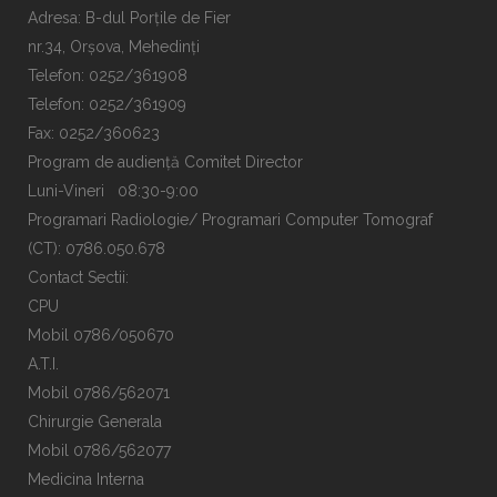
Adresa: B-dul Porțile de Fier
nr.34, Orșova, Mehedinți
Telefon: 0252/361908
Telefon: 0252/361909
Fax: 0252/360623
Program de audiență Comitet Director
Luni-Vineri 08:30-9:00
Programari Radiologie/ Programari Computer Tomograf
(CT): 0786.050.678
Contact Sectii:
CPU
Mobil 0786/050670
A.T.I.
Mobil 0786/562071
Chirurgie Generala
Mobil 0786/562077
Medicina Interna