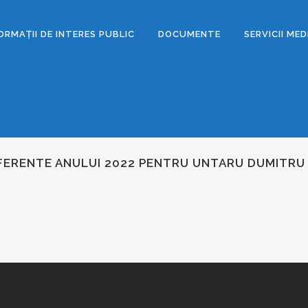
ORMAȚII DE INTERES PUBLIC
DOCUMENTE
SERVICII ME
 AFERENTE ANULUI 2022 PENTRU UNTARU DUMITRU