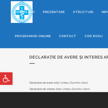
DESPRE NOI
PREZENTARE
STRUCTURI
INF
PROGRAMARI ONLINE
CONTACT
COD ROSU
DECLARAȚIE DE AVERE ȘI INTERES
Deschide bara de unelte
Declaratie de avere 2022 Untaru Dumitru Sorin
Declaratie de interes 2022 Untaru Dumitru Sorin