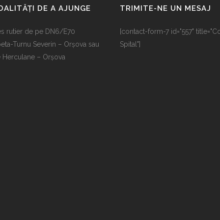
ALITĂȚI DE A AJUNGE
TRIMITE-NE UN MESAJ
s rutier de pe DN6/E70
[contact-form-7 id="557" title="C
eta-Turnu Severin – Orșova sau
Spital"]
e Herculane – Orșova