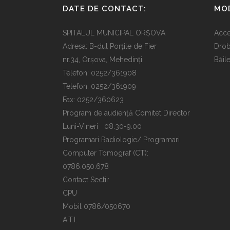
DATE DE CONTACT:
MOD
SPITALUL MUNICIPAL ORȘOVA
Acce
Adresa: B-dul Porțile de Fier
Drob
nr.34, Orșova, Mehedinți
Băil
Telefon: 0252/361908
Telefon: 0252/361909
Fax: 0252/360623
Program de audiență Comitet Director
Luni-Vineri 08:30-9:00
Programari Radiologie/ Programari
Computer Tomograf (CT):
0786.050.678
Contact Sectii:
CPU
Mobil 0786/050670
A.T.I.