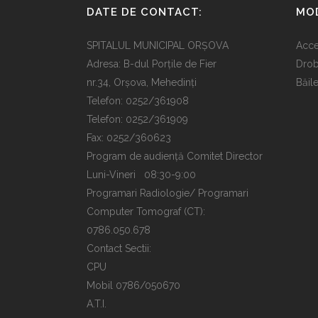
DATE DE CONTACT:
MOD
SPITALUL MUNICIPAL ORȘOVA
Acce
Adresa: B-dul Porțile de Fier
Drob
nr.34, Orșova, Mehedinți
Băil
Telefon: 0252/361908
Telefon: 0252/361909
Fax: 0252/360623
Program de audiență Comitet Director
Luni-Vineri 08:30-9:00
Programari Radiologie/ Programari
Computer Tomograf (CT):
0786.050.678
Contact Sectii:
CPU
Mobil 0786/050670
A.T.I.