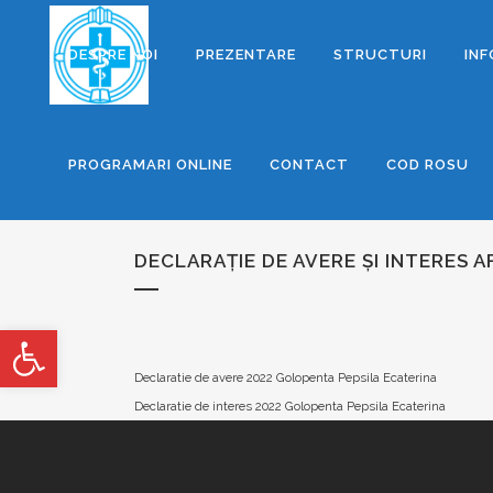
DESPRE NOI
PREZENTARE
STRUCTURI
INF
PROGRAMARI ONLINE
CONTACT
COD ROSU
DECLARAȚIE DE AVERE ȘI INTERES 
Deschide bara de unelte
Declaratie de avere 2022 Golopenta Pepsila Ecaterina
Declaratie de interes 2022 Golopenta Pepsila Ecaterina