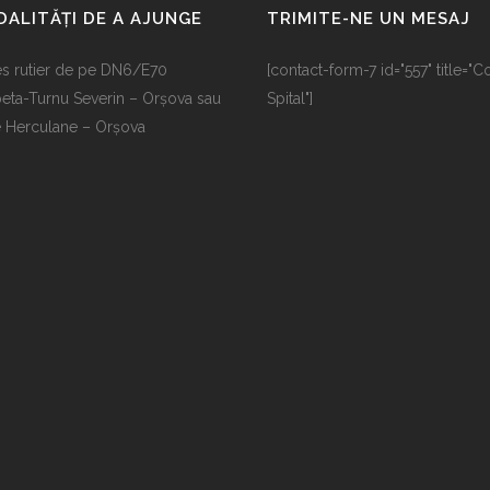
ALITĂȚI DE A AJUNGE
TRIMITE-NE UN MESAJ
s rutier de pe DN6/E70
[contact-form-7 id="557" title="C
eta-Turnu Severin – Orșova sau
Spital"]
e Herculane – Orșova