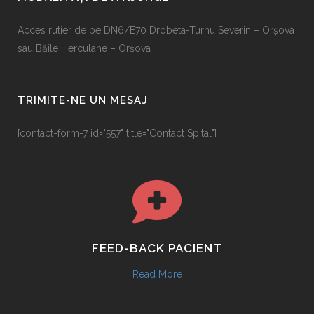
Acces rutier de pe DN6/E70 Drobeta-Turnu Severin – Orșova
sau Băile Herculane – Orșova
TRIMITE-NE UN MESAJ
[contact-form-7 id="557" title="Contact Spital"]
FEED-BACK PACIENT
Read More