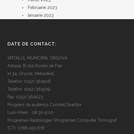
Februarie 2023
Ianuarie 2023
DATE DE CONTACT:
SPITALUL MUNICIPAL ORȘOVA
Adresa: B-dul Porțile de Fier
nr.34, Orșova, Mehedinți
Telefon: 0252/361908
Telefon: 0252/361909
Fax: 0252/360623
Program de audiență Comitet Director
Luni-Vineri 08:30-9:00
Programari Radiologie/ Programari Computer Tomograf
(CT): 0786.050.678