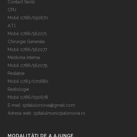
Contact Sectii:
CPU
Mobil 0786/050670
A.T.I.
Mobil 0786/562071
Chirurgie Generala
Mobil 0786/562077
Medicina Interna
Mobil 0786/562079
Pediatrie
Mobil 0783/070880
Radiologie
Mobil 0786/050678
E-mail:
spitalulorsova@gmail.com
Adresa web: spitalulmunicipalorsova.ro
MODALITĂȚI DE A AJUNGE